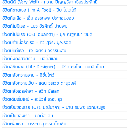
ชีวิตดี๊ดี (Very Well) - หวาย ปัญญริสา เธียรประสิทธิ์
ชีวิตที่ขาดเธอ (I'm A Fool) - ปั๊บ โปเตโต้
ชีวิตที่เหลือ - เอ็ม อรรถพล ประกอบของ
ชีวิตที่ไม่มีเธอ - แมว จิรศักดิ์ ปานพุ่ม
ชีวิตที่ไม่มีเธอ (Ost. อนิลทิตา) - มุก ณัฐณิชา ชมดี
ชีวิตมีค่าเมื่อรักเธอ - คิว สุวีระ บุญรอด
ชีวิตมีแต่เธอ - เจ เจตริน วรรธนะสิน
ชีวิตยังคงสวยงาม - บอดี้สแลม
ชีวิตลิขิตเอง (Life Designer) - เบิร์ด ธงไชย แมคอินไตย์
ชีวิตหลังความอาย - ซีซั่นไฟว์
ชีวิตหลังความเจ็บ - แดน วรเวช ดานุวงศ์
ชีวิตหลังเอ่ยคำลา - สวีท มัลเลท
ชีวิตเดิมเริ่มใหม่ - อะบิวส์ เดอะ ยูธ
ชีวิตเป็นของเธอ (Ost. มณีนาคา) - ปาน ธนพร แวกประยูร
ชีวิตเป็นของเรา - บอดี้สแลม
ชีวิตเพื่อเธอ - บรรณ สุวรรณโณชิน