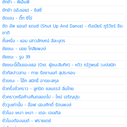
ชักช้า - พีเอ็มพี
ชักช้า (เอิงเอย) - ซิสซี่
ชัดเจน - ติ๊ก ชิโร่
ชัต อัพ แอนด์ แดนซ์ (Shut Up And Dance) - ถังเบียร์ ภูริวัชร์ ธีระ
ชาติ
ชั้นหนึ่ง - แอม เสาวลักษณ์ ลีละบุตร
ชัยชนะ - บอย โกสิยพงษ์
ชัยชนะ - รูม 39
ชัยชนะนี้เป็นของเธอ (Ost. ผู้ชนะสิบทิศ) - หวิว ณัฐพนธ์ วงษ์สนิท
ชั่วกัลปาวสาน - กาย รัชชานนท์ สุประกอบ
ชั่วขณะ - โอ๊ค สมิทธิ์ อารยะสกุล
ชั่วครั้งชั่วคราว - ลูกปัด ชลนรรจ์ ลิ่มไทย
ชั่วคราวหรือค้างคืนตลอดไป - ใหม่ เจริญปุระ
ชั่ววูบเท่านั้น - อ๊อฟ ปองศักดิ์ รัตนพงษ์
ชั่วโมง เหงา เหงา - เดอะ เจนเทิล
ชั่วโมงต้องมนต์ - ฟรายเดย์