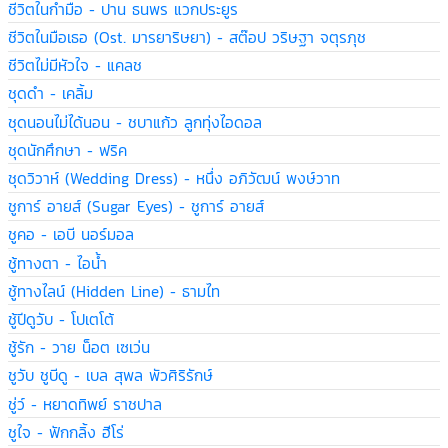
ชีวิตในกำมือ - ปาน ธนพร แวกประยูร
ชีวิตในมือเธอ (Ost. มารยาริษยา) - สต๊อป วริษฐา จตุรภุช
ชีวิตไม่มีหัวใจ - แคลช
ชุดดำ - เคลิ้ม
ชุดนอนไม่ได้นอน - ชบาแก้ว ลูกทุ่งไอดอล
ชุดนักศึกษา - ฟริค
ชุดวิวาห์ (Wedding Dress) - หนึ่ง อภิวัฒน์ พงษ์วาท
ชูการ์ อายส์ (Sugar Eyes) - ชูการ์ อายส์
ชูคอ - เอบี นอร์มอล
ชู้ทางตา - ไอน้ำ
ชู้ทางไลน์ (Hidden Line) - ธามไท
ชู้ปีดูวับ - โปเตโต้
ชู้รัก - วาย น็อต เซเว่น
ชูวับ ชูบีดู - เบล สุพล พัวศิริรักษ์
ชู่ว์ - หยาดทิพย์ ราชปาล
ชูใจ - ฟักกลิ้ง ฮีโร่