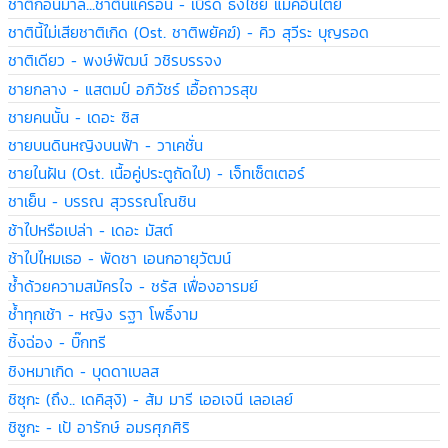
ชาติก่อนมาลี...ชาตินี้แครอน - เบิร์ด ธงไชย แมคอินไตย์
ชาตินี้ไม่เสียชาติเกิด (Ost. ชาติพยัคฆ์) - คิว สุวีระ บุญรอด
ชาติเดียว - พงษ์พัฒน์ วชิรบรรจง
ชายกลาง - แสตมป์ อภิวัชร์ เอื้อถาวรสุข
ชายคนนั้น - เดอะ ซิส
ชายบนดินหญิงบนฟ้า - วาเคชั่น
ชายในฝัน (Ost. เนื้อคู่ประตูถัดไป) - เจ็ทเซ็ตเตอร์
ชาเย็น - บรรณ สุวรรณโณชิน
ช้าไปหรือเปล่า - เดอะ มัสต์
ช้าไปไหมเธอ - พัดชา เอนกอายุวัฒน์
ช้ำด้วยความสมัครใจ - ชรัส เฟื่องอารมย์
ช้ำทุกเช้า - หญิง รฐา โพธิ์งาม
ชิ้งฉ่อง - บิ๊กทรี
ชิงหมาเกิด - บุดดาเบลส
ชิซุกะ (ถึง.. เดคิสุงิ) - ส้ม มารี เออเจนี เลอเลย์
ชิซูกะ - เป้ อารักษ์ อมรศุภศิริ