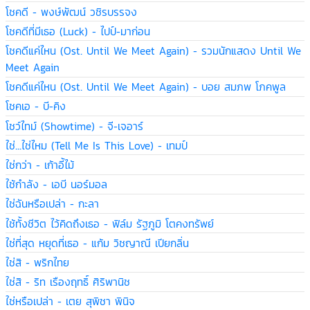
โชคดี - พงษ์พัฒน์ วชิรบรรจง
โชคดีที่มีเธอ (Luck) - ไปป์-มาก่อน
โชคดีแค่ไหน (Ost. Until We Meet Again) - รวมนักแสดง Until We
Meet Again
โชคดีแค่ไหน (Ost. Until We Meet Again) - บอย สมภพ โภคพูล
โชคเอ - บี-คิง
โชว์ไทม์ (Showtime) - จี-เจอาร์
ใช่...ใช่ไหม (Tell Me Is This Love) - เทมป์
ใช่กว่า - เก้าอี้ไม้
ใช้กำลัง - เอบี นอร์มอล
ใช่ฉันหรือเปล่า - กะลา
ใช้ทั้งชีวิต ไว้คิดถึงเธอ - ฟิล์ม รัฐภูมิ โตคงทรัพย์
ใช่ที่สุด หยุดที่เธอ - แก้ม วิชญาณี เปียกลิ่น
ใช่สิ - พริกไทย
ใช่สิ - ริท เรืองฤทธิ์ ศิริพานิช
ใช่หรือเปล่า - เตย สุพิชา พินิจ