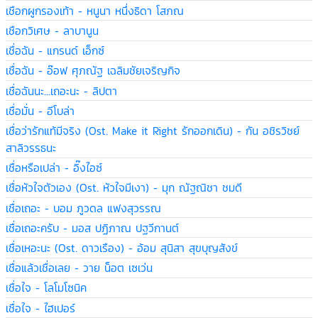
เชือกผูกรองเท้า - หนูนา หนึ่งธิดา โสภณ
เชือกวิเศษ - ลาบานูน
เชื่อฉัน - แกรนด์ เอ็กซ์
เชื่อฉัน - อ๊อฟ ศุภณัฐ เฉลิมชัยเจริญกิจ
เชื่อฉันนะ...เถอะนะ - ลิปตา
เชื่อมั่น - อีโบล่า
เชื่อว่ารักแท้มีจริง (Ost. Make it Right รักออกเดิน) - กัน อชิรวิชย์
สาลิวรรธนะ
เชื่อหรือเปล่า - อิ๊งไอซ์
เชื่อหัวใจตัวเอง (Ost. หัวใจมีเงา) - มุก ณัฐณิชา ชมดี
เชื่อเถอะ - บอม ภูวดล แฟงสุวรรณ
เชื่อเถอะครับ - มอส ปฏิภาณ ปฐวีกานต์
เชื่อเหอะนะ (Ost. ดาวเรือง) - อ้อม สุนิสา สุขบุญสังข์
เชื่อแล้วเชื่อเลย - วาย น็อต เซเว่น
เชื่อใจ - โลโมโซนิค
เชื่อใจ - ไฮเปอร์