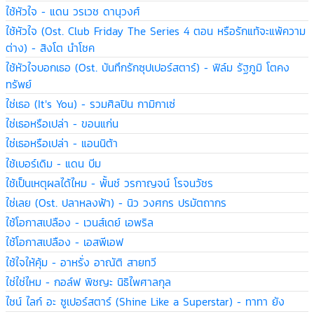
ใช้หัวใจ - แดน วรเวช ดานุวงศ์
ใช้หัวใจ (Ost. Club Friday The Series 4 ตอน หรือรักแท้จะแพ้ความ
ต่าง) - สิงโต นำโชค
ใช้หัวใจบอกเธอ (Ost. บันทึกรักซุปเปอร์สตาร์) - ฟิล์ม รัฐภูมิ โตคง
ทรัพย์
ใช่เธอ (It's You) - รวมศิลปิน กามิกาเซ่
ใช่เธอหรือเปล่า - ขอนแก่น
ใช่เธอหรือเปล่า - แอนนิต้า
ใช้เบอร์เดิม - แดน บีม
ใช้เป็นเหตุผลได้ไหม - พั้นช์ วรกาญจน์ โรจนวัชร
ใช่เลย (Ost. ปลาหลงฟ้า) - นิว วงศกร ปรมัตถากร
ใช้โอกาสเปลือง - เวนส์เดย์ เอพริล
ใช้โอกาสเปลือง - เอสพีเอฟ
ใช้ใจให้คุ้ม - อาหรั่ง อาณัติ สายทวี
ใช่ใช่ไหม - กอล์ฟ พิชญะ นิธิไพศาลกุล
ไชน์ ไลก์ อะ ซูเปอร์สตาร์ (Shine Like a Superstar) - ทาทา ยัง