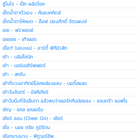
ชู้ในใจ - เป๊ก ผลิตโชค
เช็ดน้ำตาตัวเอง - คัมแบคคิดส์
เช็ดน้ำตาให้หมด - อ๊อฟ ปองศักดิ์ รัตนพงษ์
เชย - ฟรายเดย์
เชยเชย - เก้ายอด
เช๊อะ!! (มองบน) - อาร์ตี้ พีทีมิวสิก
เช้า - บลิสโซนิค
เช้า - มอนิงเซิร์ฟเฟอร์
เช้า - สครับ
เช้าที่ดวงอาทิตย์ไม่เคยส่องแสง - บอดี้สแลม
เช้าวันจันทร์ - มัสคีเทียร์
เช้าวันนึงที่ฉันลืมตา..แล้วพบว่าเธอรักกันน้อยลง - แซนดร้า แมฟโร
เชิญ - แคล แคลอรีน
เชียร์ ออน (Cheer On) - เชียร์
เชื่อ - บอย ตรัย ภูมิรัตน
เชือกบางบาง - พีทูวอร์ชิพ