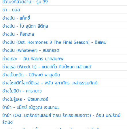
ชั่วโมงที่สวยงาม - รูม 39
ชา - นอส
ช่างมัน - แท็กซี่
ช่างมัน - โบ สุนิตา ลีติกุล
ช่างมัน - ค็อกเทล
ช่างมัน (Ost. Hormones 3 The Final Season) - ซีสเคป
ช่างมัน (Whatever) - สมเกียรติ
ช่างเถอะ - เอิน กัลยกร นาคสมภพ
ช่างเธอ (Wreck It) - แตงค์กิ้ว ศิลป์ชนก คล้ายแต้
ช้างเป็นหวัด - ปิติพงษ์ ผาสุขยืด
ช่างโชคดีที่โลกนี้มีเธอ - พลับ จุฑาภัทร เหล่าธรรมทัศน์
ช้างไม่มีป่า - คาราบาว
ช่างไม่รู้เลย - พีซเมกเกอร์
ช้าช้า - แม็กซ์ ณัฐวุฒิ เจนมานะ
ช้าช้า (Ost. มิติรักผ่านเลนส์ ตอน รักเธอเสมอดาว) - อ้อม มณีรัตน์
รัตนัง