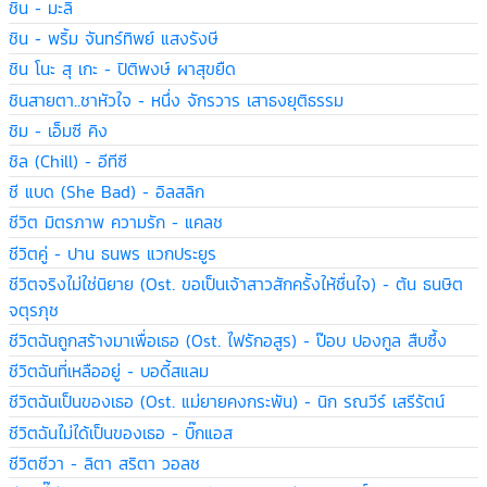
ชิน - มะลิ
ชิน - พริ้ม จันทร์ทิพย์ แสงรังษี
ชิน โนะ สุ เกะ - ปิติพงษ์ ผาสุขยืด
ชินสายตา..ชาหัวใจ - หนึ่ง จักรวาร เสาธงยุติธรรม
ชิม - เอ็มซี คิง
ชิล (Chill) - อีทีซี
ชี แบด (She Bad) - อิลสลิก
ชีวิต มิตรภาพ ความรัก - แคลช
ชีวิตคู่ - ปาน ธนพร แวกประยูร
ชีวิตจริงไม่ใช่นิยาย (Ost. ขอเป็นเจ้าสาวสักครั้งให้ชื่นใจ) - ต้น ธนษิต
จตุรภุช
ชีวิตฉันถูกสร้างมาเพื่อเธอ (Ost. ไฟรักอสูร) - ป๊อบ ปองกูล สืบซึ้ง
ชีวิตฉันที่เหลืออยู่ - บอดี้สแลม
ชีวิตฉันเป็นของเธอ (Ost. แม่ยายคงกระพัน) - นิก รณวีร์ เสรีรัตน์
ชีวิตฉันไม่ได้เป็นของเธอ - บิ๊กแอส
ชีวิตชีวา - ลิตา สริตา วอลช