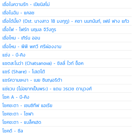
เชื่อในความรัก - เปียนิสโม่
เชื่อในฉัน - แคลช
เชื่อได้มั้ย? (Ost. นางสาว 18 มงกุฎ) - คชา นนทนันท์, เฟย์ ฟาง แก้ว
เชื้อไฟ - โฟร์ท นฤมล จิวังกูร
เชื่อไหม - เทิร์น ออน
เชื่อไหม - พีพี พศวี ศรีผ่องงาม
แช่ง - บี-คิง
แชตสะโนว่า (Chatsanova) - ชิลลี่ ไวท์ ช็อค
แชร์ (Share) - โปเตโต้
แชร์ความเหงา - เนย ซินญอริต้า
แช่แวบ (ไม่อยากเป็นพระ) - แดน วรเวช ดานุวงศ์
โชค A - บี-คิง
โชคชะตา - เซนซิทีฟ แอเรีย
โชคชะตา - โซฟา
โชคชะตา - แบล็คเฮด
โชคดี - ซีล