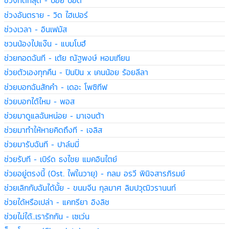
ช่วงที่ดีที่สุด - บอย ป๊อด
ช่วงอันตราย - วิด ไฮเปอร์
ช่วงเวลา - อินเฟมัส
ชวนน้องไปแง๊น - แบมโบฮ์
ช่วยกอดฉันที - เต้ย ณัฐพงษ์ หอมเทียน
ช่วยตัวเองทุกคืน - ปินปิน x เคนน้อย ร้อยลีลา
ช่วยบอกฉันสักคำ - เดอะ โพซิทีฟ
ช่วยบอกได้ไหม - พอส
ช่วยมาดูแลฉันหน่อย - มาเจนต้า
ช่วยมาทำให้หายคิดถึงที - เจลิส
ช่วยมารับฉันที - ปาล์มมี่
ช่วยรับที - เบิร์ด ธงไชย แมคอินไตย์
ช่วยอยู่ตรงนี้ (Ost. ไฟในวายุ) - กลม อรวี พินิจสารภิรมย์
ช่วยเลิกกับฉันได้มั้ย - ขนมจีน กุลมาศ ลิมปวุฒิวรานนท์
ช่วยได้หรือเปล่า - แคทรียา อิงลิช
ช่วยไม่ได้..เรารักกัน - เซเว่น